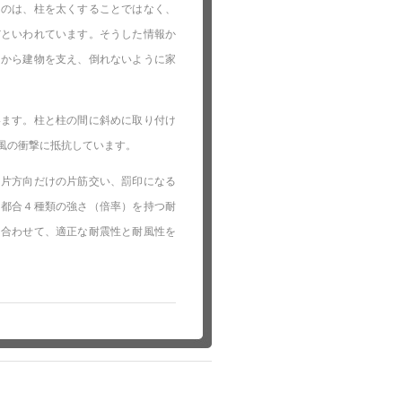
なのは、柱を太くすることではなく、
だといわれています。そうした情報か
力から建物を支え、倒れないように家
います。柱と柱の間に斜めに取り付け
風の衝撃に抵抗しています。
、片方向だけの片筋交い、罰印になる
、都合４種類の強さ（倍率）を持つ耐
に合わせて、適正な耐震性と耐風性を