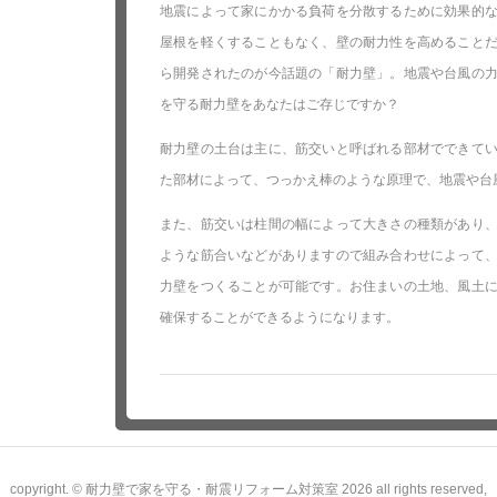
地震によって家にかかる負荷を分散するために効果的
屋根を軽くすることもなく、壁の耐力性を高めること
ら開発されたのが今話題の「耐力壁」。地震や台風の
を守る耐力壁をあなたはご存じですか？
耐力壁の土台は主に、筋交いと呼ばれる部材でできて
た部材によって、つっかえ棒のような原理で、地震や台
また、筋交いは柱間の幅によって大きさの種類があり
ような筋合いなどがありますので組み合わせによって
力壁をつくることが可能です。お住まいの土地、風土
確保することができるようになります。
copyright. © 耐力壁で家を守る・耐震リフォーム対策室 2026 all rights reserved,